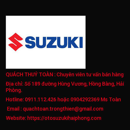
QUÁCH THUÝ TOÀN
: Chuyên viên tư vấn bán hàng
Địa chỉ:
Số 189 đường Hùng Vương, Hồng Bàng, Hải
Phòng.
Hotline:
0911.112.426 hoặc 0904292369 Ms Toàn
Email :
quachtoan.trongthien@gmail.com
Website:
https://otosuzukihaiphong.com