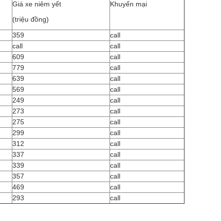
Giá xe niêm yết
Khuyến mại
(triệu đồng)
359
call
call
call
609
call
779
call
639
call
569
call
249
call
273
call
275
call
299
call
312
call
337
call
339
call
357
call
469
call
293
call