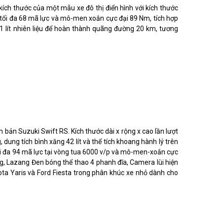
 kích thước của một mẫu xe đô thị điển hình với kích thước
 tối đa 68 mã lực và mô-men xoắn cực đại 89 Nm, tích hợp
1 lít nhiên liệu để hoàn thành quãng đường 20 km, tương
m bản Suzuki Swift RS. Kích thước dài x rộng x cao lần lượt
ng tích bình xăng 42 lít và thể tích khoang hành lý trên
 tối đa 94 mã lực tại vòng tua 6000 v/p và mô-men-xoắn cực
g, Lazang Đen bóng thể thao 4 phanh đĩa, Camera lùi hiện
ota Yaris và Ford Fiesta trong phân khúc xe nhỏ dành cho