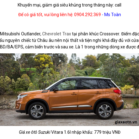
Khuyến mại, giảm giá siêu khủng trong tháng này: call
Để có giá tốt, vui lòng liên hệ: 0904.292.369
- Ms Toàn
 Mitsubishi Outlander,
Chevrolet Trax
tại phân khúc Crossover. Điểm đặc
nguyên chiếc từ Châu âu nên nội thất và tiện nghi khá đầy đủ với cửa sổ
EBD/BA/EPS, cảm biến trước và sau xe. Là 1 trong những dòng xe được
Giá xe ôtô Suzuki
Vitara 1.6l nhập khẩu: 779 triệu VNĐ