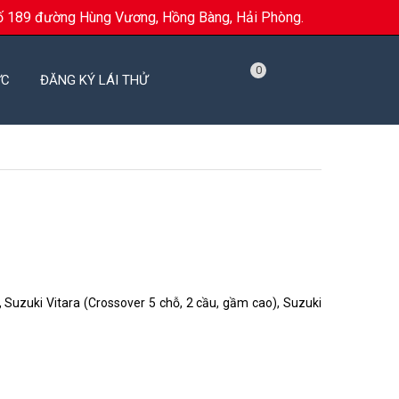
ố 189 đường Hùng Vương, Hồng Bàng, Hải Phòng.
0
ỨC
ĐĂNG KÝ LÁI THỬ
 Suzuki Vitara (Crossover 5 chỗ, 2 cầu, gầm cao), Suzuki