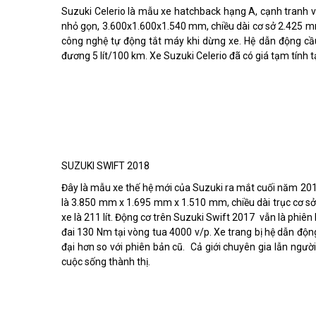
Suzuki Celerio là mẫu xe hatchback hạng A, cạnh tranh 
nhỏ gọn, 3.600x1.600x1.540 mm, chiều dài cơ sở 2.425 mm
công nghệ tự động tắt máy khi dừng xe. Hệ dẫn động cầu
đương 5 lít/100 km. Xe Suzuki Celerio đã có giá tạm tính 
SUZUKI SWIFT 2018
Đây là mẫu xe thế hệ mới của Suzuki ra mắt cuối năm 2016 v
là 3.850 mm x 1.695 mm x 1.510 mm, chiều dài trục cơ sở
xe là 211 lít. Động cơ trên Suzuki Swift 2017 vẫn là phiê
đai 130 Nm tại vòng tua 4000 v/p. Xe trang bị hệ dẫn độ
đại hơn so với phiên bản cũ. Cả giới chuyên gia lẫn ngư
cuộc sống thành thị.