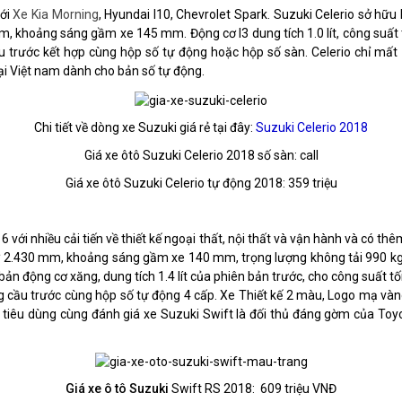
với
Xe Kia Morning
, Hyundai I10, Chevrolet Spark. Suzuki Celerio sở hữu
, khoảng sáng gầm xe 145 mm. Động cơ I3 dung tích 1.0 lít, công suất
 trước kết hợp cùng hộp số tự động hoặc hộp số sàn. Celerio chỉ mất 
tại Việt nam dành cho bản số tự động.
Chi tiết về dòng xe Suzuki giá rẻ tại đây:
Suzuki Celerio 2018
Giá xe ôtô Suzuki Celerio 2018 số sàn: call
Giá xe ôtô Suzuki Celerio tự động 2018: 359 triệu
ới nhiều cải tiến về thiết kế ngoại thất, nội thất và vận hành và có thê
 2.430 mm, khoảng sáng gầm xe 140 mm, trọng lượng không tải 990 kg, du
n bản động cơ xăng, dung tích 1.4 lít của phiên bản trước, cho công suất
ng cầu trước cùng hộp số tự động 4 cấp. Xe Thiết kế 2 màu, Logo mạ vàn
ời tiêu dùng cùng đánh giá xe Suzuki Swift là đối thủ đáng gờm của Toy
Giá xe ô tô Suzuki
Swift RS 2018: 609 triệu VNĐ