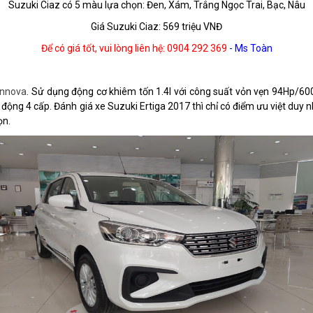
Suzuki Ciaz có 5 màu lựa chọn: Đen, Xám, Trắng Ngọc Trai, Bạc, Nâu
Giá Suzuki Ciaz: 569 triệu VNĐ
Để có giá tốt, vui lòng liên hệ: 0904 292 369
- Ms Toàn
Innova
. Sử dụng động cơ khiêm tốn 1.4l với công suất vỏn vẹn 94Hp
 4 cấp. Đánh giá xe Suzuki Ertiga 2017 thì chỉ có điểm ưu việt duy nhất
ọn.