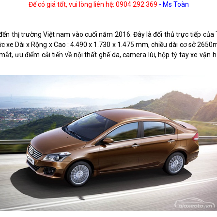
Để có giá tốt, vui lòng liên hệ: 0904 292 369
- Ms Toàn
ến thị trường Việt nam vào cuối năm 2016. Đây là đối thủ trực tiếp của
ước xe Dài x Rộng x Cao : 4.490 x 1.730 x 1.475 mm, chiều dài cơ sở 26
ắt, ưu điểm cải tiến về nội thất ghế da, camera lùi, hộp tỳ tay xe vận h