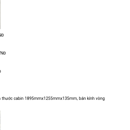
VNĐ
uVNĐ
Đ
 kích thước cabin 1895mmx1255mmx135mm, bán kính vòng