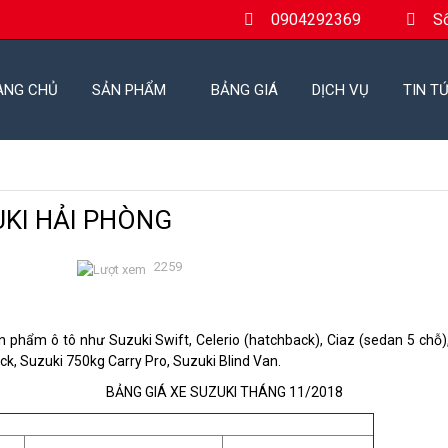
0904292369
S
ANG CHỦ
SẢN PHẨM
BẢNG GIÁ
DỊCH VỤ
TIN T
UKI HẢI PHÒNG
2259
n phẩm ô tô như Suzuki Swift, Celerio (hatchback), Ciaz (sedan 5 chỗ),
uck, Suzuki 750kg Carry Pro, Suzuki Blind Van.
BẢNG GIÁ XE SUZUKI THÁNG 11/2018