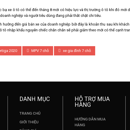
c bạ xe ô tô có thể đến tháng 8 mới có hiệu lực và thị trường ô tô khi đó mớ
doanh nghiệp và người tiêu dùng đang phải thắt chặt chi tiêu.
nh hưởng đến giá bán xe của doanh nghiệp bởi đây là khoản thu sau khi khách
 ô tô nhập khẩu nguyên chiếc chắn chắn sẽ phải giảm theo mới có thể cạnh tran
rtiga 2020
MPV 7 chỗ
xe gia đình 7 chỗ
DANH MỤC
HỖ TRỢ MUA
HÀNG
TRANG CHỦ
HƯỚNG DẪN MUA
GIỚI THIỆU
HÀNG