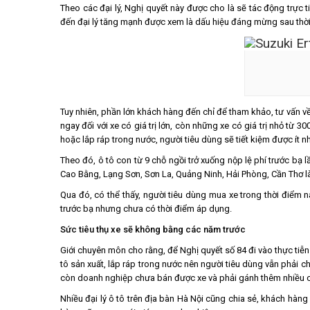
Theo các đại lý, Nghị quyết này được cho là sẽ tác động trực 
đến đại lý tăng mạnh được xem là dấu hiệu đáng mừng sau thời 
Tuy nhiên, phần lớn khách hàng đến chỉ để tham khảo, tư vấn về
ngay đối với xe có giá trị lớn, còn những xe có giá trị nhỏ từ 3
hoặc lắp ráp trong nước, người tiêu dùng sẽ tiết kiệm được ít nh
Theo đó, ô tô con từ 9 chỗ ngồi trở xuống nộp lệ phí trước bạ l
Cao Bằng, Lạng Sơn, Sơn La, Quảng Ninh, Hải Phòng, Cần Thơ là
Qua đó, có thể thấy, người tiêu dùng mua xe trong thời điểm 
trước bạ nhưng chưa có thời điểm áp dụng.
Sức tiêu thụ xe sẽ không bằng các năm trước
Giới chuyên môn cho rằng, để Nghị quyết số 84 đi vào thực tiễn 
tô sản xuất, lắp ráp trong nước nên người tiêu dùng vẫn phải 
còn doanh nghiệp chưa bán được xe và phải gánh thêm nhiều ch
Nhiều đại lý ô tô trên địa bàn Hà Nội cũng chia sẻ, khách hàng