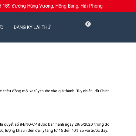
ố 189 đường Hùng Vương, Hồng Bàng, Hải Phòng.
0
ỨC
ĐĂNG KÝ LÁI THỬ
m triệu đồng mỗi xe tùy thuộc vào giá thành. Tuy nhiên, dù Chính
i Nghị quyết số 84/NQ-CP được ban hành ngày 29/5/2020; trong đó
c, lượng khách đến đại lý tăng từ 15 đến 40% so với trước đây.