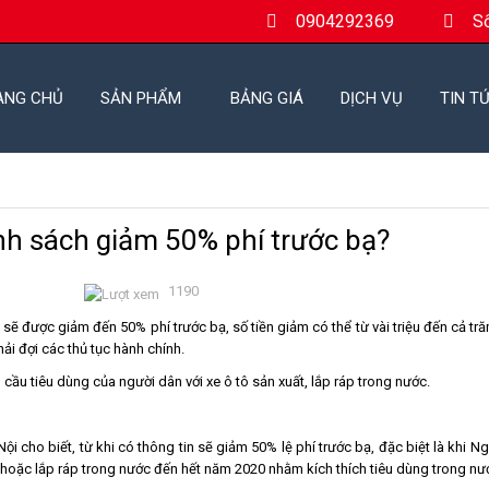
0904292369
S
ANG CHỦ
SẢN PHẨM
BẢNG GIÁ
DỊCH VỤ
TIN T
nh sách giảm 50% phí trước bạ?
1190
sẽ được giảm đến 50% phí trước bạ, số tiền giảm có thể từ vài triệu đến cả tră
ải đợi các thủ tục hành chính.
cầu tiêu dùng của người dân với xe ô tô sản xuất, lắp ráp trong nước.
Nội cho biết, từ khi có thông tin sẽ giảm 50% lệ phí trước bạ, đặc biệt là kh
 hoặc lắp ráp trong nước đến hết năm 2020 nhằm kích thích tiêu dùng trong nướ