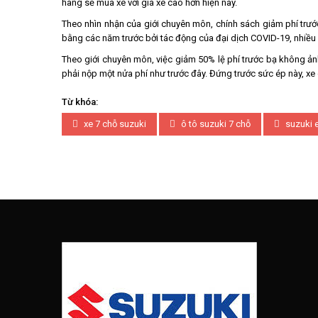
hàng sẽ mua xe với giá xe cao hơn hiện nay.
Theo nhìn nhận của giới chuyên môn, chính sách giảm phí trướ
bằng các năm trước bởi tác động của đại dịch COVID-19, nhiều 
Theo giới chuyên môn, việc giảm 50% lệ phí trước bạ không ả
phải nộp một nửa phí như trước đây. Đứng trước sức ép này, xe
Từ khóa:
xe 7 chỗ suzuki
ô tô suzuki 7 chỗ
suzuki e