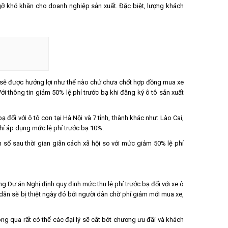
o gỡ khó khăn cho doanh nghiệp sản xuất. Đặc biệt, lượng khách
vậy sẽ được hưởng lợi như thế nào chứ chưa chốt hợp đồng mua xe
 Với thông tin giảm 50% lệ phí trước bạ khi đăng ký ô tô sản xuất
 đối với ô tô con tại Hà Nội và 7 tỉnh, thành khác như: Lào Cai,
hỉ áp dụng mức lệ phí trước bạ 10%.
 số sau thời gian giãn cách xã hội so với mức giảm 50% lệ phí
ng Dự án Nghị định quy định mức thu lệ phí trước bạ đối với xe ô
dân sẽ bị thiệt ngày đó bởi người dân chờ phí giảm mới mua xe,
ông qua rất có thể các đại lý sẽ cắt bớt chương ưu đãi và khách