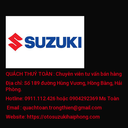
QUÁCH THUÝ TOÀN
: Chuyên viên tư vấn bán hàng
Địa chỉ:
Số 189 đường Hùng Vương, Hồng Bàng, Hải
Phòng.
Hotline:
0911.112.426 hoặc 0904292369 Ms Toàn
Email :
quachtoan.trongthien@gmail.com
Website:
https://otosuzukihaiphong.com