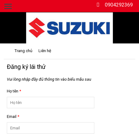
0904292369
Số 189 đường Hùng Vương, Hồng Bàng, Hải Phòng.
Trang chủ
Liên hệ
Đăng ký lái thử
Vui lòng nhập đầy đủ thông tin vào biểu mẫu sau
Họ tên
*
Email
*